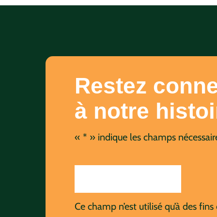
Restez conne
à notre histoi
«
*
» indique les champs nécessair
Ce champ n’est utilisé qu’à des fins