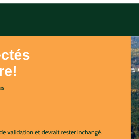
ctés
re!
es
 de validation et devrait rester inchangé.