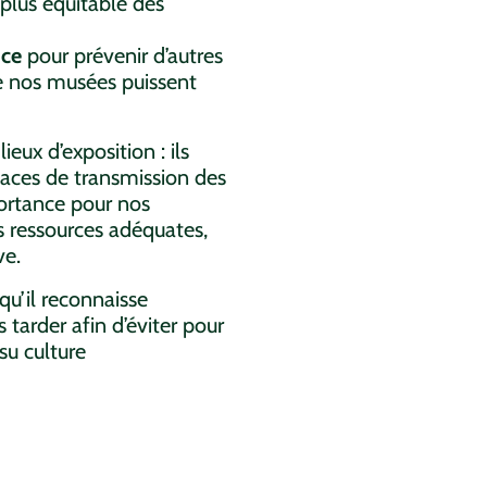
 plus équitable des
nce
pour prévenir d’autres
e nos musées puissent
eux d’exposition : ils
spaces de transmission des
ortance pour nos
s ressources adéquates,
ive.
u’il reconnaisse
s tarder afin d’éviter pour
ssu culture