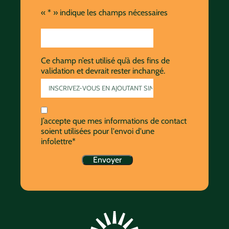
«
*
» indique les champs nécessaires
Ce champ n’est utilisé qu’à des fins de
validation et devrait rester inchangé.
J’accepte que mes informations de contact
soient utilisées pour l'envoi d'une
infolettre*