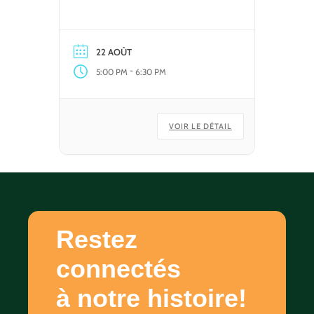
22 AOÛT
-
5:00 PM
6:30 PM
VOIR LE DÉTAIL
Restez
connectés
à notre histoire!